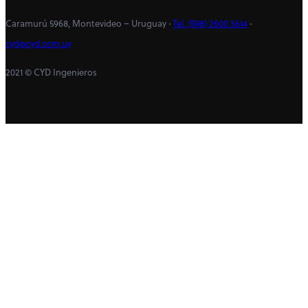
Caramurú 5968, Montevideo – Uruguay ⋅
Tel. (598) 2600 3614
⋅
cyd@cyd.com.uy
2021 © CYD Ingenieros